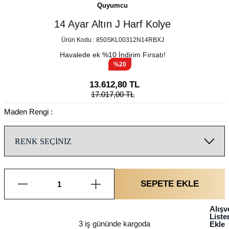
Quyumcu
14 Ayar Altın J Harf Kolye
Ürün Kodu :
850SKL00312N14RBXJ
Havalede ek %
10
İndirim Fırsatı!
%20
13.612,80
TL
17.017,00
TL
Maden Rengi :
SEPETE EKLE
Alışv
List
3 iş gününde kargoda
Ekle