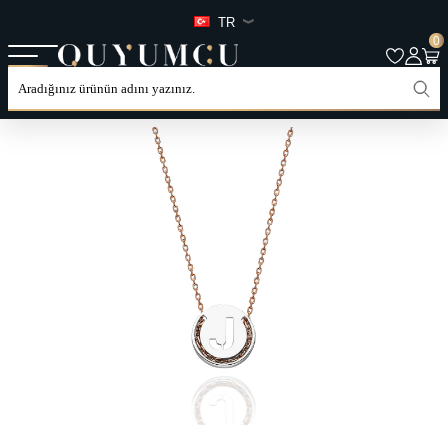
TR
0
ANASAYFA
TÜM ÜRÜNLER
KATEGORILER
KOLYE