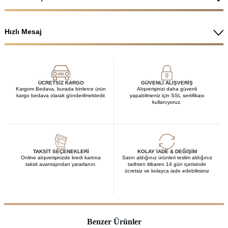
Hızlı Mesaj
ÜCRETSIZ KARGO
GÜVENLI ALIŞVERIŞ
Kargom Bedava, burada binlerce ürün
Alışverişinizi daha güvenli
kargo bedava olarak gönderilmektedir.
yapabilmeniz için SSL sertifikası
kullanıyoruz.
TAKSIT SEÇENEKLERI
KOLAY İADE & DEĞIŞIM
Online alışverişinizde kredi kartına
Satın aldığınız ürünleri teslim aldığınız
taksit avantajından yararlanın.
tarihten itibaren 14 gün içerisinde
ücretsiz ve kolayca iade edebilirsiniz
Benzer Ürünler