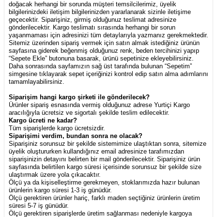
doğacak herhangi bir sorunda müşteri temsilcilerimiz, üyelik
bilgilerinizdeki iletişim bilgilerinizden yararlanarak sizinle iletişime
geçecektir. Siparişiniz, girmiş olduğunuz teslimat adresinize
gönderilecektir. Kargo teslimatı sırasında herhangi bir sorun
yaşanmaması için adresinizi tüm detaylarıyla yazmanız gerekmektedir.
Sitemiz üzerinden sipariş vermek için satın almak istediğiniz ürünün
sayfasına giderek beğenmiş olduğunuz renk, beden tercihinizi yapıp
“Sepete Ekle” butonuna basarak, ürünü sepetinize ekleyebilirsiniz.
Daha sonrasında sayfamızın sağ üst tarafında bulunan “Sepetim”
simgesine tıklayarak sepet içeriğinizi kontrol edip satın alma adımlarını
tamamlayabilirsiniz.
Siparişim hangi kargo şirketi ile gönderilecek?
Ürünler sipariş esnasında vermiş olduğunuz adrese Yurtiçi Kargo
aracılığıyla ücretsiz ve sigortalı şekilde teslim edilecektir.
Kargo ücreti ne kadar?
Tüm siparişlerde kargo ücretsizdir.
Siparişimi verdim, bundan sonra ne olacak?
Siparişiniz sorunsuz bir şekilde sistemimize ulaştıktan sonra, sitemize
üyelik oluştururken kullandığınız email adresinize tarafımızdan
siparişinizin detayını belirten bir mail gönderilecektir. Siparişiniz ürün
sayfasında belirtilen kargo süresi içerisinde sorunsuz bir şekilde size
ulaştırmak üzere yola çıkacaktır.
Ölçü ya da kişiselleştirme gerekmeyen, stoklarımızda hazır bulunan
ürünlerin kargo süresi 1-3 iş günüdür.
Ölçü gerektiren ürünler hariç, farklı maden seçtiğiniz ürünlerin üretim
süresi 5-7 iş günüdür.
Ölçü gerektiren siparişlerde üretim sağlanması nedeniyle kargoya