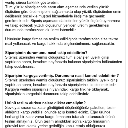
veriliş süresi farklılık gösterebilir.
Tüm yüzük siparişlerinde satın alım aşamasında verilen yüzük
ölçüsüne göre üretim işlemi sağlanmakta olup yüzük ölçüsünden emin
değilseniz öncelikle müşteri hizmetleriyle iletişime geçmeniz
gerekmektedir. Sipariş aşamasında belirtilen yüzük ölçüsü uymaması
ve talep edilecek yüzük ölçüsünün yeniden üretim gerektirmesi
durumunda tarafınızdan ek ücret istenebilir.
Ürününüz kargo firmasına teslim edildiğinde tarafımızdan size tekrar
mail yollanacak ve kargo hakkında bilgilendirilmeniz sağlanacaktır.
Siparişimin durumumu nasıl takip edebilirim?
Sitemiz üzerinden vermiş olduğunuz tüm siparişleri üyelik girişi
yaptıktan sonra, hesabım sayfanızda bulunan siparişlerim bölümünden
takip edebilirsiniz.
Siparişim kargoya verilmiş. Durumunu nasıl kontrol edebilirim?
Sitemiz üzerinden vermiş olduğunuz siparişinizin takibini üyelik girişi
yaptıktan sonra, hesabım sayfanızda siparişleriniz listelenmektedir.
Kargoya verilen siparişinizin yanındaki kargo linkine tıklayarak,
siparişinizin kargodaki durumunu takip edebilirsiniz.
Ürünü teslim alırken nelere dikkat etmeliyim?
Sevkiyat sırasında zarar gördüğünü düşündüğünüz paketleri, teslim
aldığınız kargo yetkilisi önünde açıp kontrol ediniz. Eğer üründe
herhangi bir zarar varsa kargo firmasına tutanak tuttururarak ürünü
teslim almayınız. Ürün teslim alındıktan sonra kargo firmasının
görevini tam olarak yerine getirdiğini kabul etmiş olduğunuzu