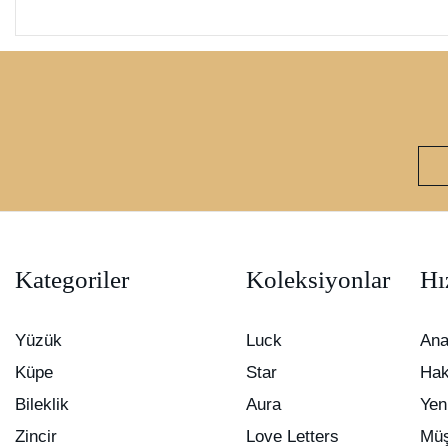
Kategoriler
Koleksiyonlar
Hı
Yüzük
Luck
Ana
Küpe
Star
Hak
Bileklik
Aura
Yen
Zincir
Love Letters
Müş