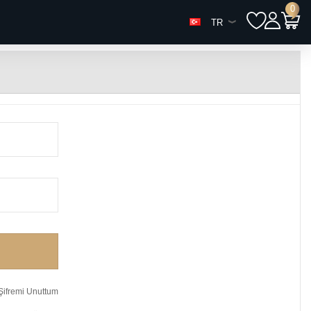
0
TR
ifremi Unuttum