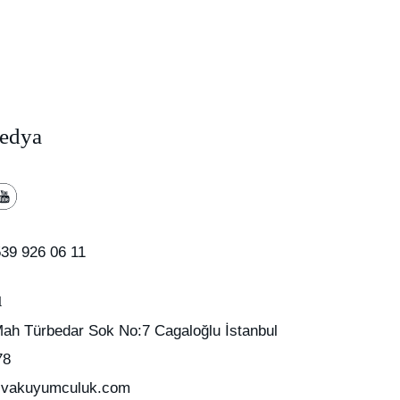
edya
39 926 06 11
u
Mah Türbedar Sok No:7 Cagaloğlu İstanbul
78
vakuyumculuk.com