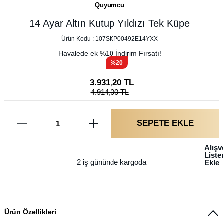
Quyumcu
14 Ayar Altın Kutup Yıldızı Tek Küpe
Ürün Kodu :
107SKP00492E14YXX
Havalede ek %
10
İndirim Fırsatı!
%20
3.931,20
TL
4.914,00
TL
SEPETE EKLE
Alışv
List
2 iş gününde kargoda
Ekle
Ürün Özellikleri