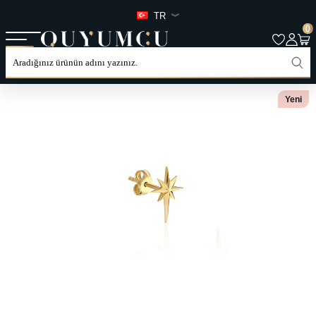
TR
0
ANASAYFA
TÜM ÜRÜNLER
KATEGORILER
KÜPE
ÇIVILI KÜPELER
Yeni