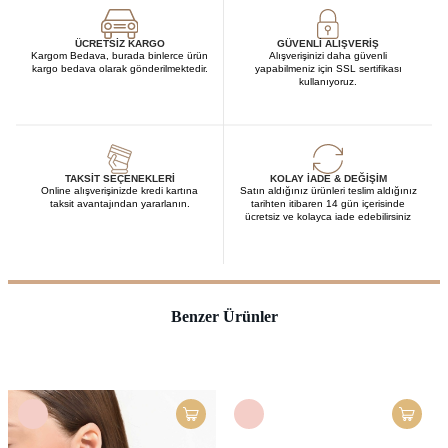
ÜCRETSIZ KARGO
GÜVENLI ALIŞVERIŞ
Kargom Bedava, burada binlerce ürün
Alışverişinizi daha güvenli
kargo bedava olarak gönderilmektedir.
yapabilmeniz için SSL sertifikası
kullanıyoruz.
TAKSIT SEÇENEKLERI
KOLAY İADE & DEĞIŞIM
Online alışverişinizde kredi kartına
Satın aldığınız ürünleri teslim aldığınız
taksit avantajından yararlanın.
tarihten itibaren 14 gün içerisinde
ücretsiz ve kolayca iade edebilirsiniz
Benzer Ürünler