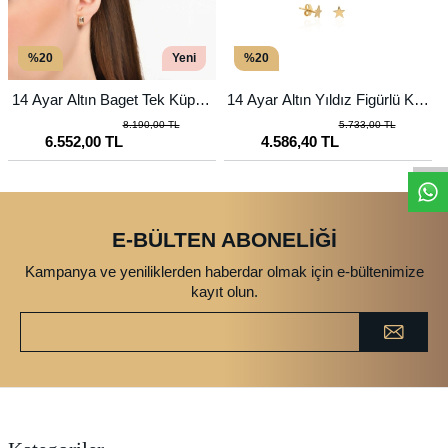
%20
Yeni
%20
14 Ayar Altın Baget Tek Küpe -
14 Ayar Altın Yıldız Figürlü Küp
Büyük
e
8.190,00 TL
5.733,00 TL
6.552,00 TL
4.586,40 TL
E-BÜLTEN ABONELİĞİ
Kampanya ve yeniliklerden haberdar olmak için e-bültenimize
kayıt olun.