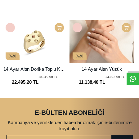
%20
%20
14 Ayar Altın Dorika Toplu Kalp
14 Ayar Altın Yüzük
Yüzük
28.119,00 TL
13.923,00 TL
22.495,20 TL
11.138,40 TL
E-BÜLTEN ABONELİĞİ
Kampanya ve yeniliklerden haberdar olmak için e-bültenimize
kayıt olun.