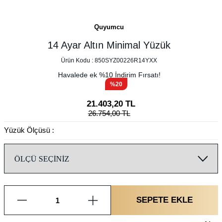
Quyumcu
14 Ayar Altın Minimal Yüzük
Ürün Kodu :
850SYZ00226R14YXX
Havalede ek %
10
İndirim Fırsatı!
%20
21.403,20
TL
26.754,00
TL
Yüzük Ölçüsü :
SEPETE EKLE