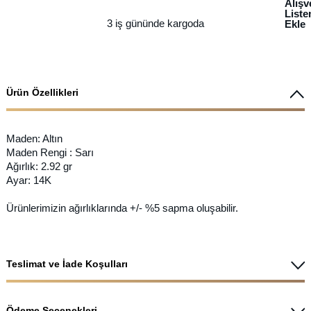
Alışv
List
3 iş gününde kargoda
Ekle
Ürün Özellikleri
Maden: Altın
Maden Rengi : Sarı
Ağırlık: 2.92 gr
Ayar: 14K
Ürünlerimizin ağırlıklarında +/- %5 sapma oluşabilir.
Teslimat ve İade Koşulları
Ödeme Seçenekleri