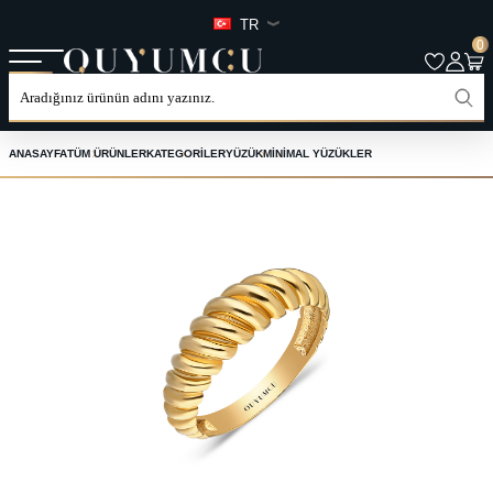
TR
0
ANASAYFA
TÜM ÜRÜNLER
KATEGORILER
YÜZÜK
MINIMAL YÜZÜKLER