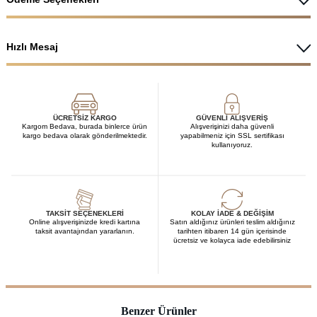
Hızlı Mesaj
ÜCRETSIZ KARGO
GÜVENLI ALIŞVERIŞ
Kargom Bedava, burada binlerce ürün
Alışverişinizi daha güvenli
kargo bedava olarak gönderilmektedir.
yapabilmeniz için SSL sertifikası
kullanıyoruz.
TAKSIT SEÇENEKLERI
KOLAY İADE & DEĞIŞIM
Online alışverişinizde kredi kartına
Satın aldığınız ürünleri teslim aldığınız
taksit avantajından yararlanın.
tarihten itibaren 14 gün içerisinde
ücretsiz ve kolayca iade edebilirsiniz
Benzer Ürünler