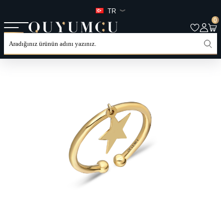
TR
0
ANASAYFA
TÜM ÜRÜNLER
KATEGORILER
YÜZÜK
MINIMAL YÜZÜKLER