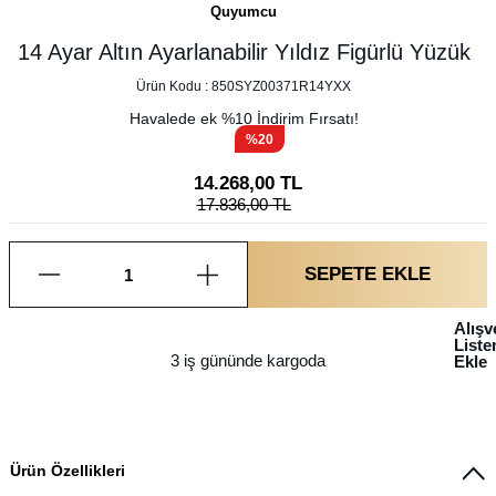
Quyumcu
14 Ayar Altın Ayarlanabilir Yıldız Figürlü Yüzük
Ürün Kodu :
850SYZ00371R14YXX
Havalede ek %
10
İndirim Fırsatı!
%20
14.268,00
TL
17.836,00
TL
SEPETE EKLE
Alışv
List
3 iş gününde kargoda
Ekle
Ürün Özellikleri