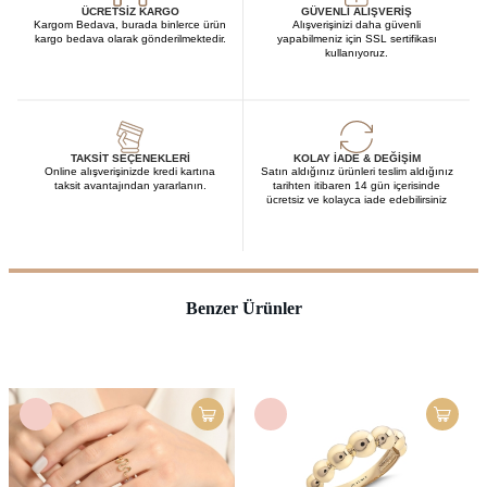
ÜCRETSIZ KARGO
GÜVENLI ALIŞVERIŞ
Kargom Bedava, burada binlerce ürün
Alışverişinizi daha güvenli
kargo bedava olarak gönderilmektedir.
yapabilmeniz için SSL sertifikası
kullanıyoruz.
TAKSIT SEÇENEKLERI
KOLAY İADE & DEĞIŞIM
Online alışverişinizde kredi kartına
Satın aldığınız ürünleri teslim aldığınız
taksit avantajından yararlanın.
tarihten itibaren 14 gün içerisinde
ücretsiz ve kolayca iade edebilirsiniz
Benzer Ürünler