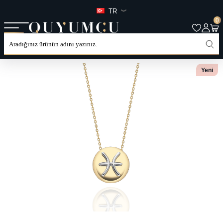
TR
0
ANASAYFA
TÜM ÜRÜNLER
KATEGORILER
KOLYE
Yeni