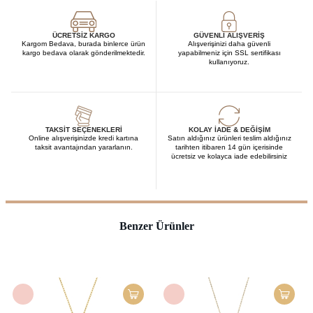
ÜCRETSIZ KARGO
GÜVENLI ALIŞVERIŞ
Kargom Bedava, burada binlerce ürün
Alışverişinizi daha güvenli
kargo bedava olarak gönderilmektedir.
yapabilmeniz için SSL sertifikası
kullanıyoruz.
TAKSIT SEÇENEKLERI
KOLAY İADE & DEĞIŞIM
Online alışverişinizde kredi kartına
Satın aldığınız ürünleri teslim aldığınız
taksit avantajından yararlanın.
tarihten itibaren 14 gün içerisinde
ücretsiz ve kolayca iade edebilirsiniz
Benzer Ürünler