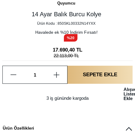
Quyumcu
14 Ayar Balık Burcu Kolye
Ürün Kodu :
850SKL00332N14YXX
Havalede ek %
10
İndirim Fırsatı!
%20
17.690,40
TL
22.113,00
TL
SEPETE EKLE
Alışv
List
3 iş gününde kargoda
Ekle
Ürün Özellikleri