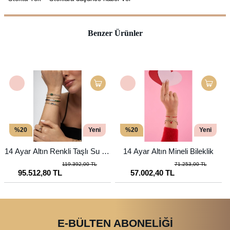
Benzer Ürünler
%20
Yeni
%20
Yeni
14 Ayar Altın Renkli Taşlı Su Yo
14 Ayar Altın Mineli Bileklik
1
lu Bileklik
119.392,00 TL
71.253,00 TL
95.512,80 TL
57.002,40 TL
E-BÜLTEN ABONELİĞİ