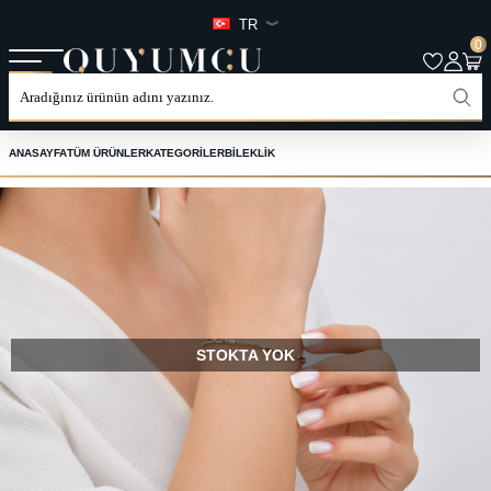
TR
0
ANASAYFA
TÜM ÜRÜNLER
KATEGORILER
BILEKLIK
STOKTA YOK