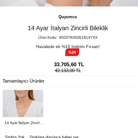
Quyumcu
14 Ayar İtalyan Zincirli Bileklik
Ürün Kodu :
850STK00061B14YXX
Havalede ek %
10
İndirim Fırsatı!
%20
33.705,60
TL
42.133,00
TL
Tamamlayıcı Ürünler
14 Ayar İtalyan Zincirli
Kolye
Stokta Yok
Stoklara düşünce haber ver