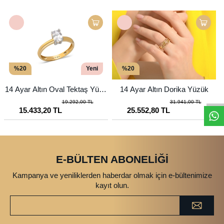
%20
Yeni
%20
14 Ayar Altın Oval Tektaş Yüzü
14 Ayar Altın Dorika Yüzük
k
19.292,00 TL
31.941,00 TL
15.433,20 TL
25.552,80 TL
E-BÜLTEN ABONELİĞİ
Kampanya ve yeniliklerden haberdar olmak için e-bültenimize
kayıt olun.