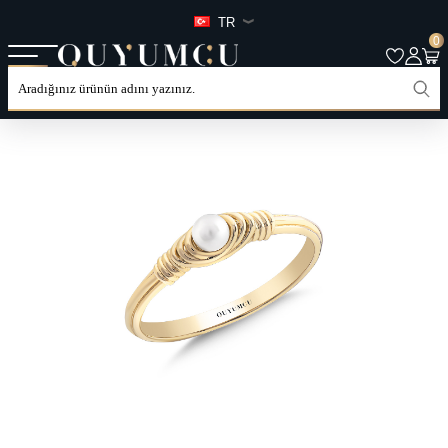
TR
0
ANASAYFA
TÜM ÜRÜNLER
KATEGORILER
YÜZÜK
MINIMAL YÜZÜKLER