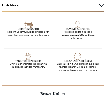
Hızlı Mesaj
ÜCRETSIZ KARGO
GÜVENLI ALIŞVERIŞ
Kargom Bedava, burada binlerce ürün
Alışverişinizi daha güvenli
kargo bedava olarak gönderilmektedir.
yapabilmeniz için SSL sertifikası
kullanıyoruz.
TAKSIT SEÇENEKLERI
KOLAY İADE & DEĞIŞIM
Online alışverişinizde kredi kartına
Satın aldığınız ürünleri teslim aldığınız
taksit avantajından yararlanın.
tarihten itibaren 14 gün içerisinde
ücretsiz ve kolayca iade edebilirsiniz
Benzer Ürünler