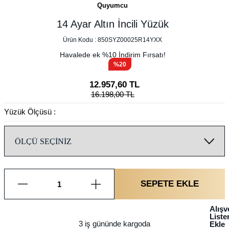
Quyumcu
14 Ayar Altın İncili Yüzük
Ürün Kodu :
850SYZ00025R14YXX
Havalede ek %
10
İndirim Fırsatı!
%20
12.957,60
TL
16.198,00
TL
Yüzük Ölçüsü :
SEPETE EKLE
Alışv
List
3 iş gününde kargoda
Ekle