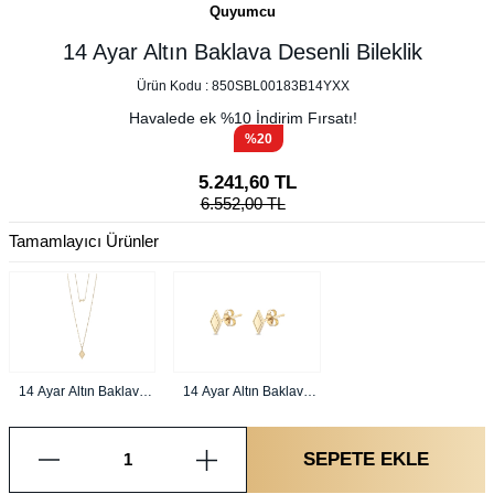
Quyumcu
14 Ayar Altın Baklava Desenli Bileklik
Ürün Kodu :
850SBL00183B14YXX
Havalede ek %
10
İndirim Fırsatı!
%20
5.241,60
TL
6.552,00
TL
Tamamlayıcı Ürünler
14 Ayar Altın Baklava
14 Ayar Altın Baklava
Desenli Kolye
Desenli Küpe
SEPETE EKLE