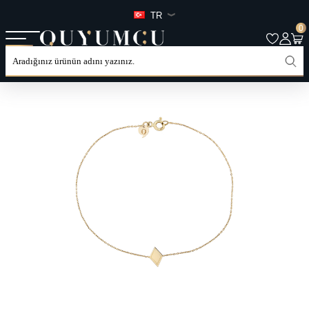
TR
0
ANASAYFA
TÜM ÜRÜNLER
KATEGORILER
BILEKLIK