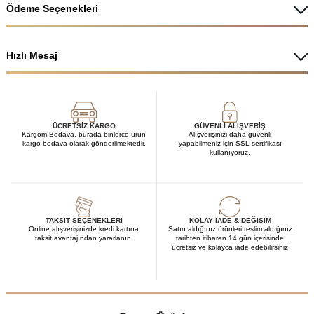
Ödeme Seçenekleri
Hızlı Mesaj
ÜCRETSIZ KARGO
GÜVENLI ALIŞVERIŞ
Kargom Bedava, burada binlerce ürün
Alışverişinizi daha güvenli
kargo bedava olarak gönderilmektedir.
yapabilmeniz için SSL sertifikası
kullanıyoruz.
TAKSIT SEÇENEKLERI
KOLAY İADE & DEĞIŞIM
Online alışverişinizde kredi kartına
Satın aldığınız ürünleri teslim aldığınız
taksit avantajından yararlanın.
tarihten itibaren 14 gün içerisinde
ücretsiz ve kolayca iade edebilirsiniz