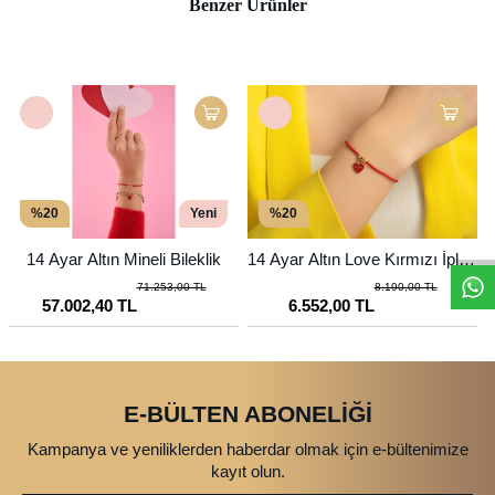
Benzer Ürünler
%20
Yeni
%20
14 Ayar Altın Mineli Bileklik
14 Ayar Altın Love Kırmızı İpli B
ileklik
71.253,00 TL
8.190,00 TL
57.002,40 TL
6.552,00 TL
E-BÜLTEN ABONELİĞİ
Kampanya ve yeniliklerden haberdar olmak için e-bültenimize
kayıt olun.