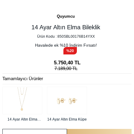
Quyumcu
14 Ayar Altın Elma Bileklik
Ürün Kodu :
850SBL00176B14YXX
Havalede ek %
10
İndirim Fırsatı!
%20
5.750,40
TL
7.189,00
TL
Tamamlayıcı Ürünler
14 Ayar Altın Elma
14 Ayar Altın Elma Küpe
Kolye