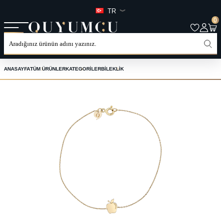
TR
0
ANASAYFA
TÜM ÜRÜNLER
KATEGORILER
BILEKLIK