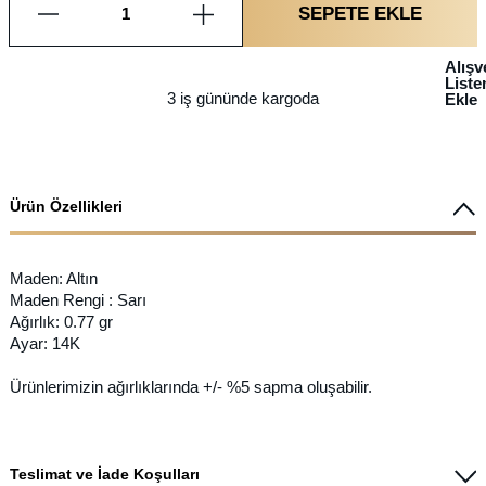
SEPETE EKLE
Alışv
List
3 iş gününde kargoda
Ekle
Ürün Özellikleri
Maden: Altın
Maden Rengi : Sarı
Ağırlık: 0.77 gr
Ayar: 14K
Ürünlerimizin ağırlıklarında +/- %5 sapma oluşabilir.
Teslimat ve İade Koşulları