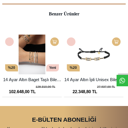
Benzer Ürünler
%20
Yeni
%20
14 Ayar Altın Baget Taşlı Bilekli
14 Ayar Altın İpli Unisex Bileklik
1
k
128.310,00 TL
27.937,00 TL
102.648,00 TL
22.348,80 TL
E-BÜLTEN ABONELİĞİ