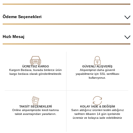
Ödeme Seçenekleri
Hızlı Mesaj
ÜCRETSIZ KARGO
GÜVENLI ALIŞVERIŞ
Kargom Bedava, burada binlerce ürün
Alışverişinizi daha güvenli
kargo bedava olarak gönderilmektedir.
yapabilmeniz için SSL sertifikası
kullanıyoruz.
TAKSIT SEÇENEKLERI
KOLAY İADE & DEĞIŞIM
Online alışverişinizde kredi kartına
Satın aldığınız ürünleri teslim aldığınız
taksit avantajından yararlanın.
tarihten itibaren 14 gün içerisinde
ücretsiz ve kolayca iade edebilirsiniz