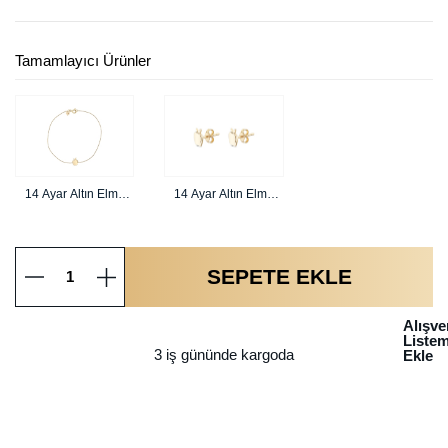
Tamamlayıcı Ürünler
14 Ayar Altın Elma
14 Ayar Altın Elma
Bileklik
Küpe
SEPETE EKLE
Alışve
Liste
3 iş gününde kargoda
Ekle