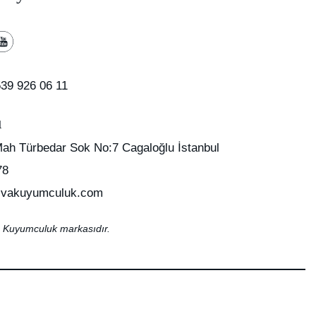
39 926 06 11
u
Mah Türbedar Sok No:7 Cagaloğlu İstanbul
78
vakuyumculuk.com
 Kuyumculuk markasıdır.