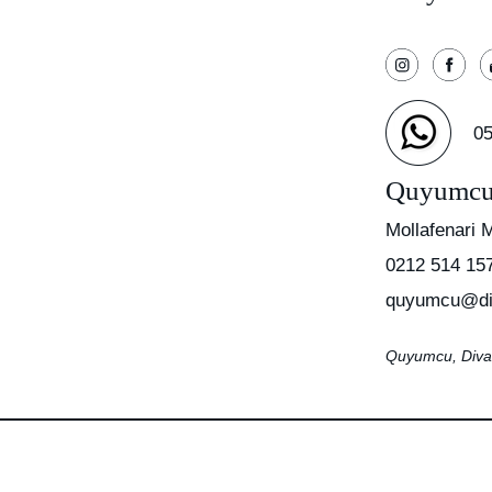
05
Quyumc
Mollafenari 
0212 514 15
quyumcu@di
Quyumcu, Diva