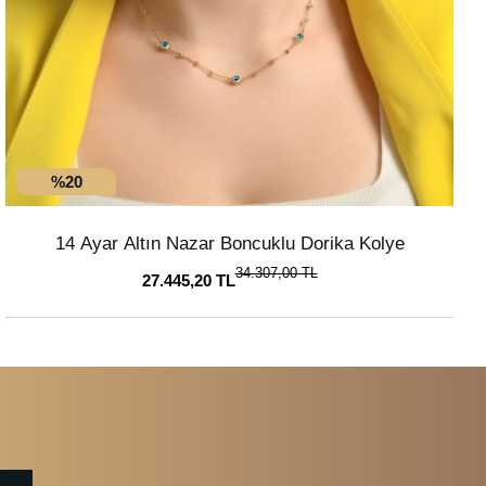
%20
14 Ayar Altın Nazar Boncuklu Dorika Kolye
34.307,00 TL
27.445,20 TL