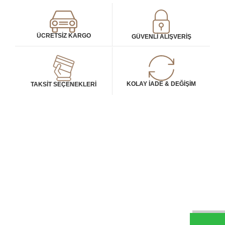
ÜCRETSIZ KARGO
GÜVENLI ALIŞVERIŞ
KOLAY İADE & DEĞIŞIM
TAKSIT SEÇENEKLERI