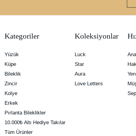
Kategoriler
Koleksiyonlar
Hı
Yüzük
Luck
Ana
Küpe
Star
Hak
Bileklik
Aura
Yen
Zincir
Love Letters
Müş
Kolye
Sep
Erkek
Pırlanta Bileklikler
10.000₺ Altı Hediye Takılar
Tüm Ürünler