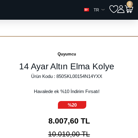
0
TR
Quyumcu
14 Ayar Altın Elma Kolye
Ürün Kodu :
850SKL00154N14YXX
Havalede ek %
10
İndirim Fırsatı!
%20
8.007,60
TL
10.010,00
TL