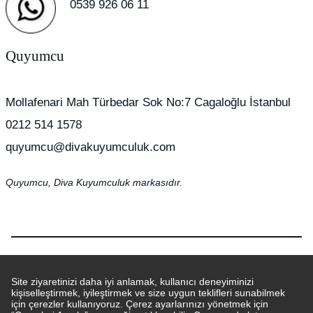
0539 926 06 11
Quyumcu
Mollafenari Mah Türbedar Sok No:7 Cagaloğlu İstanbul
0212 514 1578
quyumcu@divakuyumculuk.com
Quyumcu, Diva Kuyumculuk markasıdır.