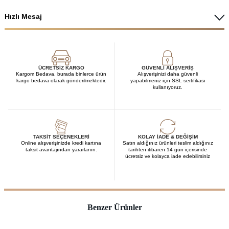
Hızlı Mesaj
ÜCRETSIZ KARGO
GÜVENLI ALIŞVERIŞ
Kargom Bedava, burada binlerce ürün
Alışverişinizi daha güvenli
kargo bedava olarak gönderilmektedir.
yapabilmeniz için SSL sertifikası
kullanıyoruz.
TAKSIT SEÇENEKLERI
KOLAY İADE & DEĞIŞIM
Online alışverişinizde kredi kartına
Satın aldığınız ürünleri teslim aldığınız
taksit avantajından yararlanın.
tarihten itibaren 14 gün içerisinde
ücretsiz ve kolayca iade edebilirsiniz
Benzer Ürünler