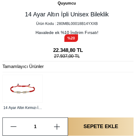
Quyumcu
14 Ayar Altın İpli Unisex Bileklik
Ürün Kodu :
280MBL00018B14YXXB
Havalede ek %
10
İndirim Fırsatı!
%20
22.348,80
TL
27.937,00
TL
Tamamlayıcı Ürünler
14 Ayar Altın Kırmızı İpli
Unisex Bileklik
SEPETE EKLE