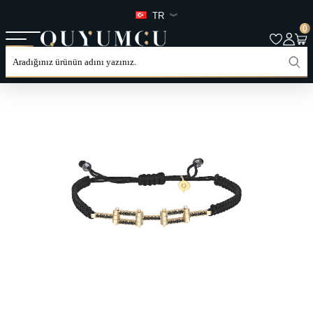
TR
0
ANASAYFA
TÜM ÜRÜNLER
KATEGORILER
ERKEK