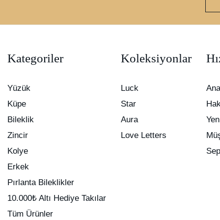
Kategoriler
Koleksiyonlar
Hı
Yüzük
Luck
Ana
Küpe
Star
Hak
Bileklik
Aura
Yen
Zincir
Love Letters
Müş
Kolye
Sep
Erkek
Pırlanta Bileklikler
10.000₺ Altı Hediye Takılar
Tüm Ürünler