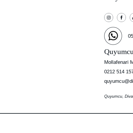
05
Quyumc
Mollafenari 
0212 514 15
quyumcu@di
Quyumcu, Diva