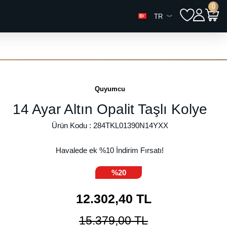
0
TR
Quyumcu
14 Ayar Altın Opalit Taşlı Kolye
Ürün Kodu :
284TKL01390N14YXX
Havalede ek %
10
İndirim Fırsatı!
%20
12.302,40
TL
15.379,00
TL