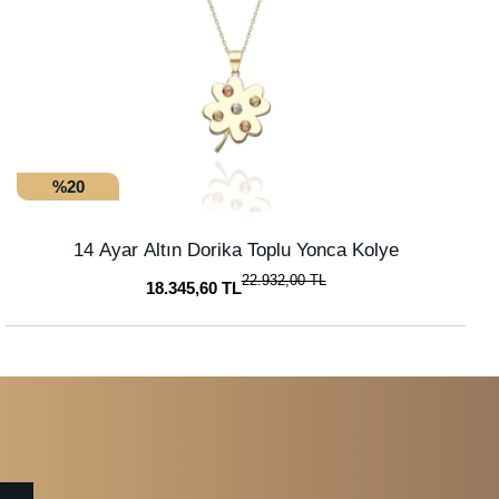
%20
14 Ayar Altın Dorika Toplu Yonca Kolye
22.932,00 TL
18.345,60 TL