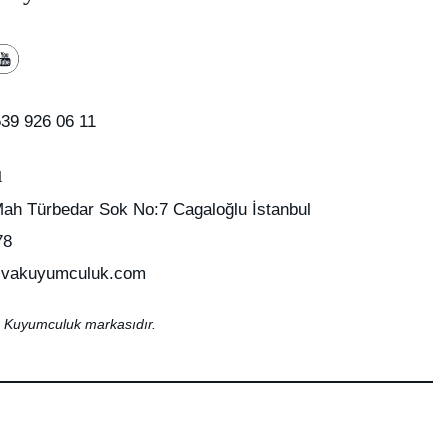
39 926 06 11
u
Mah Türbedar Sok No:7 Cagaloğlu İstanbul
78
vakuyumculuk.com
 Kuyumculuk markasıdır.