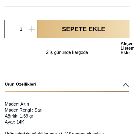
SEPETE EKLE
Alışve
Liste
2 iş gününde kargoda
Ekle
Ürün Özellikleri
Maden: Altın
Maden Rengi : Sarı
Ağırlık: 1,69 gr
Ayar: 14K
Ürünlerimizin ağırlıklarında +/- %5 sapma oluşabilir.