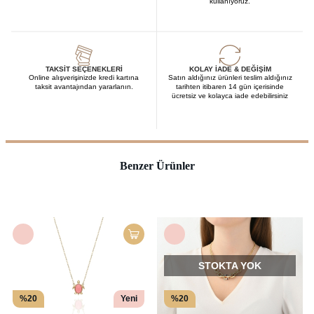
kullanıyoruz.
TAKSIT SEÇENEKLERI
KOLAY İADE & DEĞIŞIM
Online alışverişinizde kredi kartına
Satın aldığınız ürünleri teslim aldığınız
taksit avantajından yararlanın.
tarihten itibaren 14 gün içerisinde
ücretsiz ve kolayca iade edebilirsiniz
Benzer Ürünler
STOKTA YOK
%20
Yeni
%20