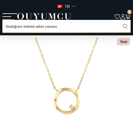
TR
0
ANASAYFA
TÜM ÜRÜNLER
KATEGORILER
KOLYE
Yeni